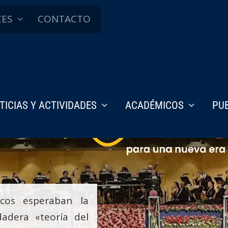
CES
CONTACTO
TICIAS Y ACTIVIDADES
ACADÉMICOS
PU
cos esperaban la
dadera «teoría del