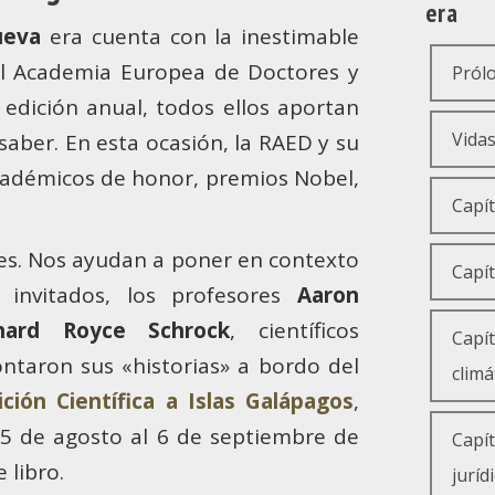
era
ueva
era cuenta con la inestimable
al Academia Europea de Doctores y
Prólo
edición anual, todos ellos aportan
Prólo
Vidas
saber. En esta ocasión, la RAED y su
cadémicos de honor, premios Nobel,
Prefa
La sin
Capít
tes. Nos ayudan a poner en contexto
El co
Decrec
Capít
s invitados, los profesores
Aaron
Un gr
La nu
chard Royce Schrock
, científicos
Qué s
Capít
ntaron sus «historias» a bordo del
climá
De ec
La id
ción Científica a Islas Galápagos
,
25 de agosto al 6 de septiembre de
Marca
El act
Capít
El ad
 libro.
juríd
La val
El val