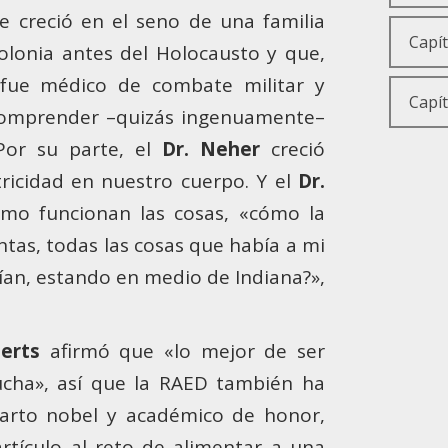
Releva
 creció en el seno de una familia
El Der
Capít
De la
Respo
lonia antes del Holocausto y que,
Salud 
gober
 fue médico de combate militar y
Liber
En tor
Entre 
Capít
a comprender –quizás ingenuamente–
Tecno
La de
Por su parte, el
Dr. Neher
creció
Entid
Posth
conser
tricidad en nuestro cuerpo. Y el
Dr.
La qu
futur
La edu
mo funcionan las cosas, «cómo la
El arte
antas, todas las cosas que había a mi
Abord
El hu
ían, estando en medio de Indiana?»,
berts
afirmó que «lo mejor de ser
ucha», así que la RAED también ha
uarto nobel y académico de honor,
artículo al reto de alimentar a una