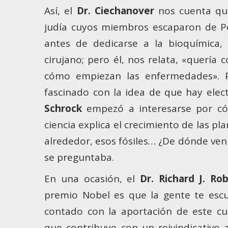
Así, el
Dr. Ciechanover
nos cuenta que
judía cuyos miembros escaparon de Po
antes de dedicarse a la bioquímica,
cirujano; pero él, nos relata, «querí
cómo empiezan las enfermedades». 
fascinado con la idea de que hay elec
Schrock
empezó a interesarse por có
ciencia explica el crecimiento de las pl
alrededor, esos fósiles… ¿De dónde ven
se preguntaba.
En una ocasión, el
Dr. Richard J. Ro
premio Nobel es que la gente te esc
contado con la aportación de este c
que contribuye con un reivindicativo 