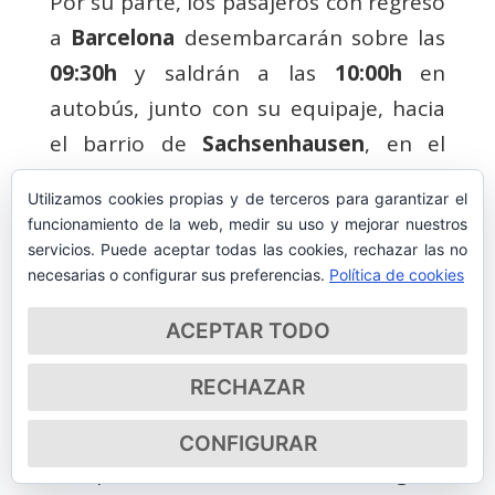
Por su parte, los pasajeros con regreso
a
Barcelona
desembarcarán sobre las
09:30h
y saldrán a las
10:00h
en
autobús, junto con su equipaje, hacia
el barrio de
Sachsenhausen
, en el
centro de Frankfurt. Dispondrán de
Utilizamos cookies propias y de terceros para garantizar el
tiempo libre de
10:15h a 12:00h
para
funcionamiento de la web, medir su uso y mejorar nuestros
pasear, realizar compras o disfrutar
servicios. Puede aceptar todas las cookies, rechazar las no
necesarias o configurar sus preferencias.
Política de cookies
del ambiente de la zona. Durante este
tiempo, el equipaje permanecerá
ACEPTAR TODO
guardado en el autobús.
RECHAZAR
A las
12:00h
, el grupo con destino
Barcelona realizará el traslado hacia el
CONFIGURAR
aeropuerto de Frankfurt, con llegada