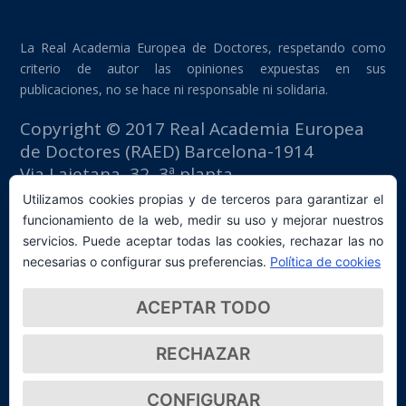
La Real Academia Europea de Doctores, respetando como
criterio de autor las opiniones expuestas en sus
publicaciones, no se hace ni responsable ni solidaria.
Copyright © 2017 Real Academia Europea
de Doctores (RAED) Barcelona-1914
Via Laietana, 32, 3ª planta
Edificio Fomento del Trabajo
Utilizamos cookies propias y de terceros para garantizar el
08003 Barcelona (España)
funcionamiento de la web, medir su uso y mejorar nuestros
tlf: +34 93 667 40 54
servicios. Puede aceptar todas las cookies, rechazar las no
secretaria@raed.academy
necesarias o configurar sus preferencias.
Política de cookies
Contacto y suscripción Newsletter
ACEPTAR TODO
Política de privacidad
RECHAZAR
CONFIGURAR