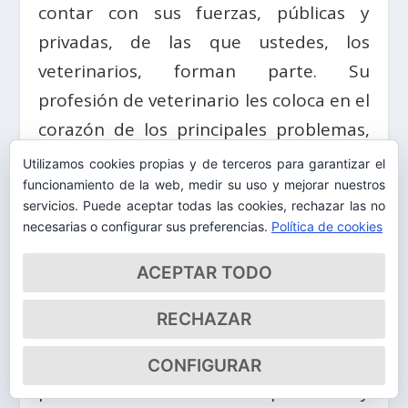
contar con sus fuerzas, públicas y
privadas, de las que ustedes, los
veterinarios, forman parte. Su
profesión de veterinario les coloca en el
corazón de los principales problemas,
tan estratégicos como la preservación
Utilizamos cookies propias y de terceros para garantizar el
de la salud pública y animal, la garantía
funcionamiento de la web, medir su uso y mejorar nuestros
servicios. Puede aceptar todas las cookies, rechazar las no
del bienestar animal y la garantía de
necesarias o configurar sus preferencias.
Política de cookies
una dieta saludable y de calidad. Les
ACEPTAR TODO
agradezco, en vista de los desafíos de
su profesión, la plena movilización.
RECHAZAR
Porque perseguir el doble desafío,
salud y económico, es posible, y sé que
CONFIGURAR
puedo contar con su experiencia y