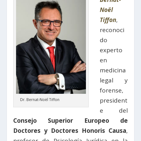
Noël
Tiffon
,
reconoci
do
experto
en
medicina
legal y
forense,
president
Dr. Bernat-Noël Tiffon
e del
Consejo Superior Europeo de
Doctores y Doctores Honoris Causa
,
profesor de Psicología Jurídica en la