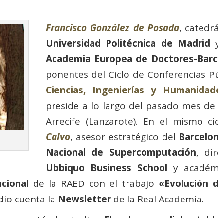
Francisco González de Posada
, catedr
Universidad Politécnica de Madrid
Academia Europea de Doctores-Barc
ponentes del Ciclo de Conferencias Pú
Ciencias, Ingenierías y Humanida
preside a lo largo del pasado mes de 
Arrecife (Lanzarote). En el mismo c
Calvo
, asesor estratégico del
Barcelo
Nacional de Supercomputación
, di
Ubbiquo Business School
y académi
cional
de la RAED con el trabajo
«Evolución d
 dio cuenta la
Newsletter
de la Real Academia.