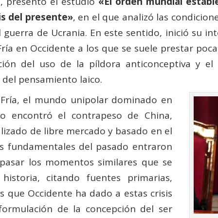
e, presentó el estudio
«El orden mundial estable
is del presente»
, en el que analizó las condicio
guerra de Ucrania. En este sentido, inició su int
ía en Occidente a los que se suele prestar poca
ación del uso de la píldora anticonceptiva y e
n del pensamiento laico.
a Fría, el mundo unipolar dominado en
lo encontró el contrapeso de China,
izado de libre mercado y basado en el
res fundamentales del pasado entraron
repasar los momentos similares que se
istoria, citando fuentes primarias,
as que Occidente ha dado a estas crisis
formulación de la concepción del ser