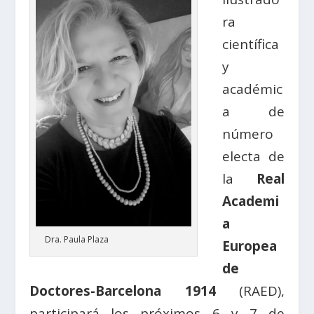
ra
científica
y
académic
a de
número
electa de
la
Real
Academi
a
Dra. Paula Plaza
Europea
de
Doctores-Barcelona 1914
(RAED),
participará los próximos 6 y 7 de