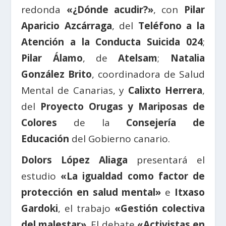
redonda
«¿Dónde acudir?»
, con
Pilar
Aparicio Azcárraga
, del
Teléfono a la
Atención a la Conducta Suicida 024
;
Pilar Álamo
, de
Atelsam
;
Natalia
González Brito
, coordinadora de Salud
Mental de Canarias, y
Calixto Herrera
,
del
Proyecto Orugas y Mariposas de
Colores
de la
Consejería de
Educación
del Gobierno canario.
Dolors López Aliaga
presentará el
estudio
«La igualdad como factor de
protección en salud mental»
e
Itxaso
Gardoki
, el trabajo
«Gestión colectiva
del malestar»
. El debate
«Activistas en