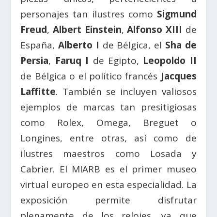
personajes tan ilustres como
Sigmund
Freud
,
Albert Einstein
,
Alfonso XIII
de
España,
Alberto I
de Bélgica, el
Sha de
Persia
,
Faruq I
de Egipto,
Leopoldo II
de Bélgica o el político francés
Jacques
Laffitte
. También se incluyen valiosos
ejemplos de marcas tan presitigiosas
como Rolex, Omega, Breguet o
Longines, entre otras, así como de
ilustres maestros como Losada y
Cabrier. El MIARB es el primer museo
virtual europeo en esta especialidad. La
exposición permite disfrutar
plenamente de los relojes, ya que