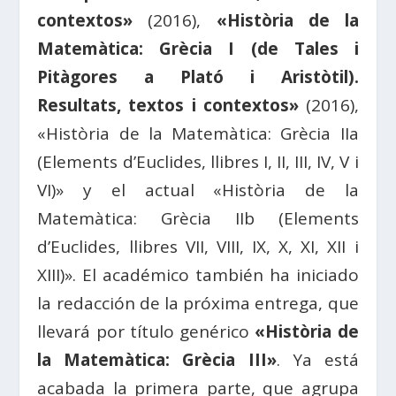
contextos»
(2016),
«Història de la
Matemàtica: Grècia I (de Tales i
Pitàgores a Plató i Aristòtil).
Resultats, textos i contextos»
(2016),
«Història de la Matemàtica: Grècia IIa
(Elements d’Euclides, llibres I, II, III, IV, V i
VI)» y el actual «Història de la
Matemàtica: Grècia IIb (Elements
d’Euclides, llibres VII, VIII, IX, X, XI, XII i
XIII)». El académico también ha iniciado
la redacción de la próxima entrega, que
llevará por título genérico
«Història de
la Matemàtica: Grècia III»
. Ya está
acabada la primera parte, que agrupa