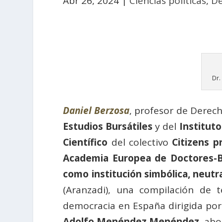
Abr 26, 2024
|
Ciencias políticas
,
D
Dr.
Daniel Berzosa
, profesor de Derec
Estudios Bursátiles
y del
Institut
Científico
del colectivo
Citizens p
Academia Europea de Doctores-B
como institución simbólica, neutr
(Aranzadi), una compilación de t
democracia en España dirigida po
Adolfo Menéndez Menéndez
, ab