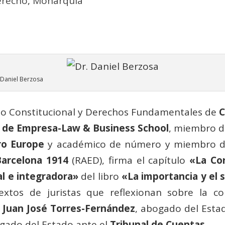
erecho
,
Monarquía
 Daniel Berzosa
ho Constitucional y Derechos Fundamentales de
C
o de Empresa-Law & Business School
, miembro d
ro Europe
y académico de número y miembro d
arcelona 1914
(RAED), firma el capítulo
«La Cor
al e integradora»
del libro
«La importancia y el 
extos de juristas que reflexionan sobre la co
r
Juan José Torres-Fernández
, abogado del Estad
ogado del Estado ante el
Tribunal de Cuentas
.