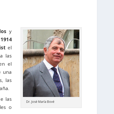
dos
y
 1914
ist
el
a las
en el
e una
, las
aña.
e las
Dr. José María Bové
les o