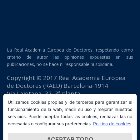
La Real Academia Europea de Doctores, respetando como
criterio de autor las opiniones expuestas en sus
publicaciones, no se hace ni responsable ni solidaria.
Copyright © 2017 Real Academia Europea
de Doctores (RAED) Barcelona-1914
Via Laietana, 32, 3ª planta
Edificio Fomento del Trabajo
Utilizamos cookies propias y de terceros para garantizar el
08003 Barcelona (España)
funcionamiento de la web, medir su uso y mejorar nuestros
tlf: +34 93 667 40 54
servicios. Puede aceptar todas las cookies, rechazar las no
secretaria@raed.academy
necesarias o configurar sus preferencias.
Política de cookies
Contacto y suscripción Newsletter
ACEPTAR TODO