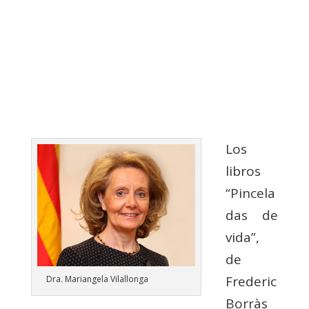
Los
libros
“Pincela
das de
vida”,
de
Frederic
Dra. Mariangela Vilallonga
Borràs