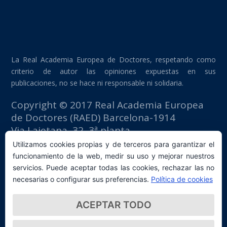
La Real Academia Europea de Doctores, respetando como
criterio de autor las opiniones expuestas en sus
publicaciones, no se hace ni responsable ni solidaria.
Copyright © 2017 Real Academia Europea
de Doctores (RAED) Barcelona-1914
Via Laietana, 32, 3ª planta
Edificio Fomento del Trabajo
Utilizamos cookies propias y de terceros para garantizar el
08003 Barcelona (España)
funcionamiento de la web, medir su uso y mejorar nuestros
tlf: +34 93 667 40 54
servicios. Puede aceptar todas las cookies, rechazar las no
secretaria@raed.academy
necesarias o configurar sus preferencias.
Política de cookies
Contacto y suscripción Newsletter
ACEPTAR TODO
Política de privacidad