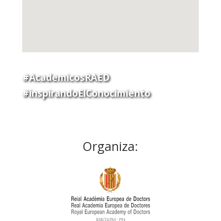
#AcademicosRAED
#inspirandoElConocimiento
Organiza: