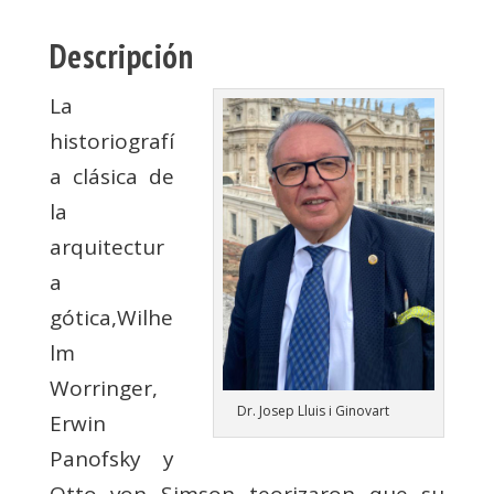
Descripción
La
historiografí
a clásica de
la
arquitectur
a
gótica,Wilhe
lm
Worringer,
Dr. Josep Lluis i Ginovart
Erwin
Panofsky y