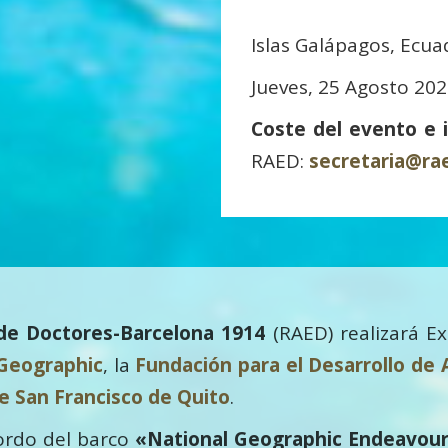
Islas Galápagos, Ecua
Jueves, 25 Agosto 20
Coste del evento e 
RAED:
secretaria@r
de Doctores-Barcelona 1914
(RAED) realizará Exp
 Geographic
, la
Fundación para el Desarrollo de 
e San Francisco de Quito
.
bordo del barco
«National Geographic Endeavour