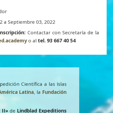
dor
22 a Septiembre 03, 2022
i
nscripción:
Contactar con Secretaría de la
aed.academy
o al
tel. 93 667 40 54
edición Científica a las Islas
América Latina
, la
Fundación
 II»
de
Lindblad Expeditions