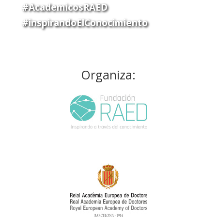
#AcademicosRAED
#inspirandoElConocimiento
Organiza: