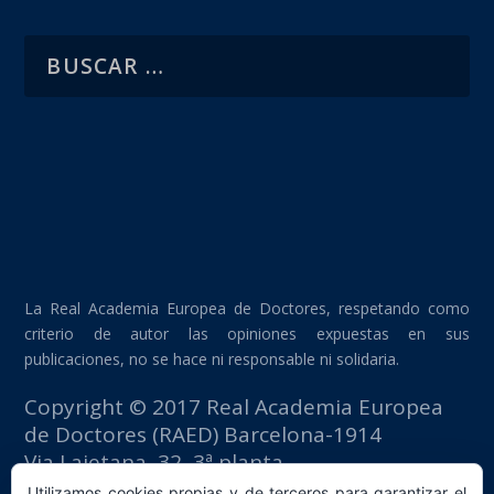
La Real Academia Europea de Doctores, respetando como
criterio de autor las opiniones expuestas en sus
publicaciones, no se hace ni responsable ni solidaria.
Copyright © 2017 Real Academia Europea
de Doctores (RAED) Barcelona-1914
Via Laietana, 32, 3ª planta
Edificio Fomento del Trabajo
Utilizamos cookies propias y de terceros para garantizar el