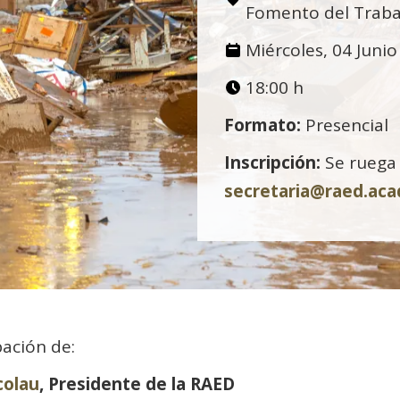
Fomento del Trabaj
Miércoles, 04 Juni
18:00 h
Formato:
Presencial
Inscripción:
Se ruega 
secretaria@raed.ac
pación de:
colau
, Presidente de la RAED