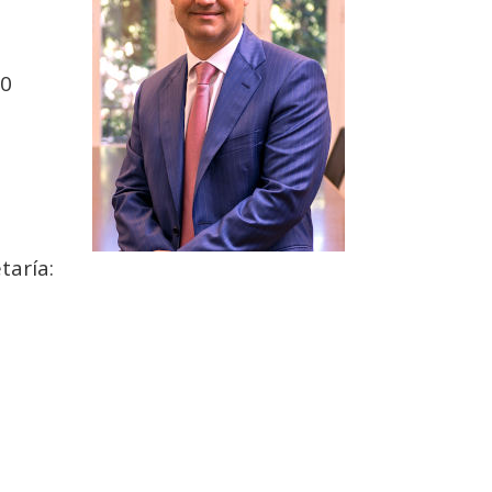
10
ría: