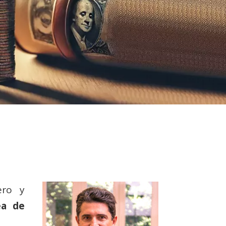
ero y
ea de