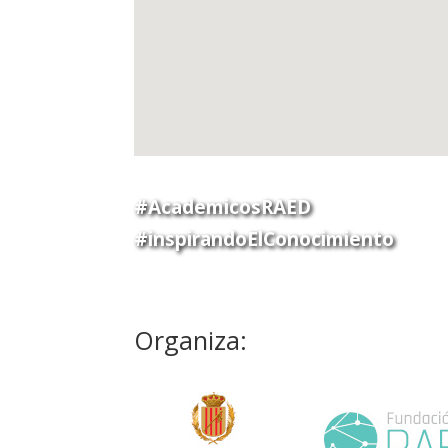
#AcademicosRAED
#inspirandoElConocimiento
Organiza: