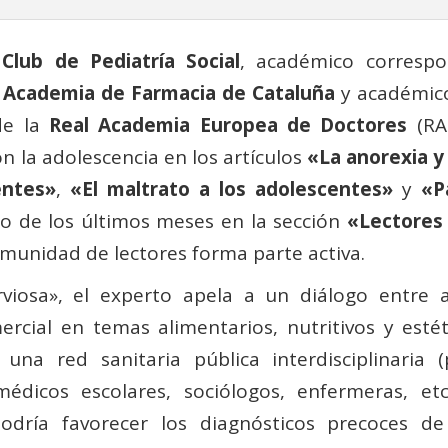
l
Club de Pediatría Social
, académico corresp
 Academia de Farmacia de Cataluña
y académico
de la
Real Academia Europea de Doctores
(RAE
n la adolescencia en los artículos
«La anorexia y 
entes»
,
«El maltrato a los adolescentes»
y
«P
rgo de los últimos meses en la sección
«Lectores
omunidad de lectores forma parte activa.
viosa», el experto apela a un diálogo entre a
rcial en temas alimentarios, nutritivos y esté
 una red sanitaria pública interdisciplinaria (
, médicos escolares, sociólogos, enfermeras, e
odría favorecer los diagnósticos precoces d