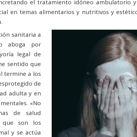
oncretando el tratamiento idóneo ambulatorio y 
l en temas alimentarios y nutritivos y estéticos
.
ción sanitaria a
ico aboga por
yoría legal de
ne sentido que
al termine a los
esprotegido de
dad adulta y en
 mentales. «No
mas de salud
, que son los
mal y se actúa