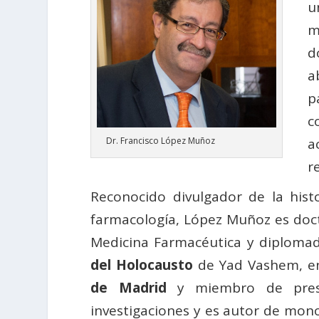
u
m
d
a
p
c
a
Dr. Francisco López Muñoz
r
Reconocido divulgador de la hist
farmacología, López Muñoz es docto
Medicina Farmacéutica y diplomad
del Holocausto
de Yad Vashem, en 
de Madrid
y miembro de prestig
investigaciones y es autor de mono