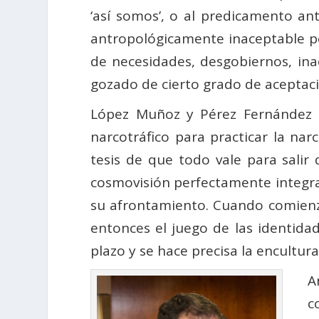
‘así somos’, o al predicamento an
antropológicamente inaceptable por
de necesidades, desgobiernos, inac
gozado de cierto grado de aceptaci
López Muñoz y Pérez Fernández e
narcotráfico para practicar la nar
tesis de que todo vale para salir
cosmovisión perfectamente integrad
su afrontamiento. Cuando comienza 
entonces el juego de las identidad
plazo y se hace precisa la encultur
A
c