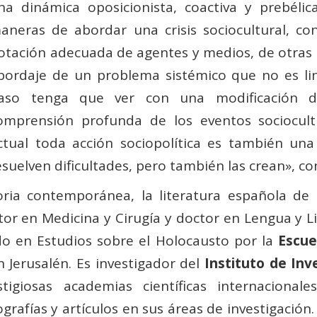
na dinámica oposicionista, coactiva y prebéli
aneras de abordar una crisis sociocultural, con
otación adecuada de agentes y medios, de otras 
bordaje de un problema sistémico que no es lin
aso tenga que ver con una modificación d
omprensión profunda de los eventos sociocul
ctual toda acción sociopolítica es también una
esuelven dificultades, pero también las crean», co
oria contemporánea, la literatura española de 
r en Medicina y Cirugía y doctor en Lengua y Li
o en Estudios sobre el Holocausto por la
Escue
Jerusalén. Es investigador del
Instituto de Inv
iosas academias científicas internacional
grafías y artículos en sus áreas de investigació