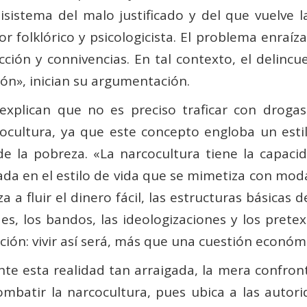
tisistema del malo justificado y del que vuelve 
 folklórico y psicologicista. El problema enraíza
ción y connivencias. En tal contexto, el delincu
ón», inician su argumentación.
xplican que no es preciso traficar con drogas
cocultura, ya que este concepto engloba un esti
 de la pobreza. «La narcocultura tiene la capac
a en el estilo de vida que se mimetiza con moda
a fluir el dinero fácil, las estructuras básicas 
es, los bandos, las ideologizaciones y los pret
ación: vivir así será, más que una cuestión económ
nte esta realidad tan arraigada, la mera confront
ombatir la narcocultura, pues ubica a las autori