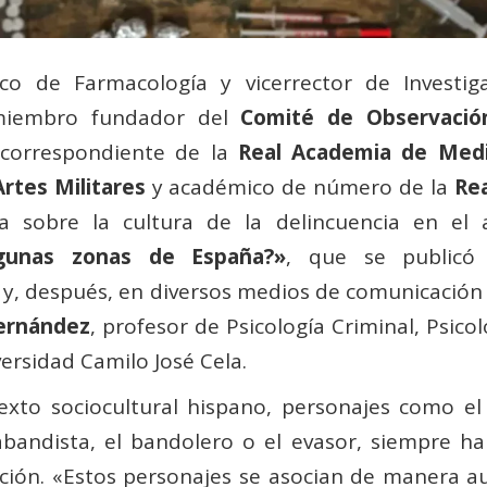
ico de Farmacología y vicerrector de Investi
miembro fundador del
Comité de Observació
 correspondiente de la
Real Academia de Medi
Artes Militares
y académico de número de la
Re
na sobre la cultura de la delincuencia en el 
gunas zonas de España?»
, que se publicó
o y, después, en diversos medios de comunicació
Fernández
, profesor de Psicología Criminal, Psico
iversidad Camilo José Cela.
xto sociocultural hispano, personajes como el pil
rabandista, el bandolero o el evasor, siempre 
ción. «Estos personajes se asocian de manera aut