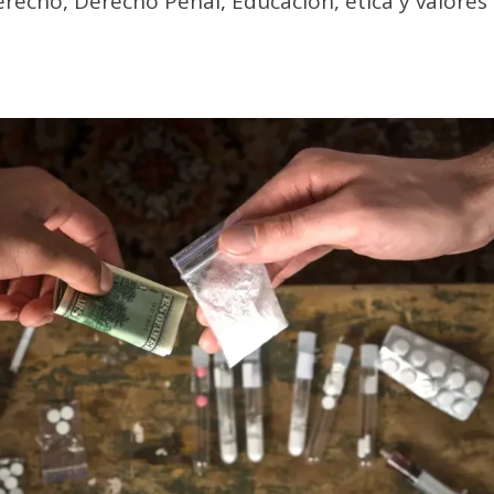
erecho
,
Derecho Penal
,
Educación, ética y valores