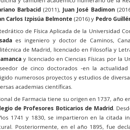
dicina y también académico numerario de la Re
riano Barbacid
(2011),
Juan José Badimon
(201
an Carlos Izpisúa Belmonte
(2016) y
Pedro Guillé
tedrático de Física Aplicada de la Universidad 
sada
es ingeniero y doctor de Caminos, Canal
litécnica de Madrid, licenciado en Filosofía y Let
lamanca
y licenciado en Ciencias Físicas por la
seedor de cinco doctorados -en la actualidad 
rigido numerosos proyectos y estudios de divers
versas academias científicas.
ional de Farmacia tiene su origen en 1737, año e
legio de Profesores Boticarios de Madrid
. Des
 años 1741 y 1830, se impartieron en la citada i
ural. Posteriormente, en el año 1895, fue decla