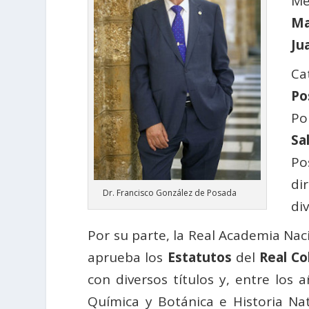
Me
Ma
Ju
Ca
Po
Po
Sa
Po
di
Dr. Francisco González de Posada
di
Por su parte, la Real Academia Nac
aprueba los
Estatutos
del
Real Co
con diversos títulos y, entre los
Química y Botánica e Historia Nat