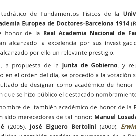
atedrático de Fundamentos Físicos de la
Univ
ademia Europea de Doctores-Barcelona 1914
(R
de honor de la
Real Academia Nacional de Fa
n alcanzado la excelencia por sus investigaci
alcanzado por ello un relevante prestigio.
2, a propuesta de la
Junta de Gobierno
, y r
 en el orden del día, se procedió a la votación 
resultado de designar como académico de honor
 en que se hizo público el destacado nombramient
 nombre del también académico de honor de la R
n sido merecedores de tal honor:
Manuel Losada
lé
(2005),
José Elguero Bertolini
(2009),
Erwi