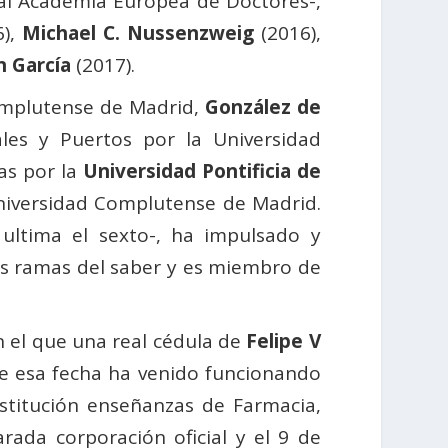
al Academia Europea de Doctores-,
6),
Michael C. Nussenzweig
(2016),
n García
(2017).
Complutense de Madrid,
González de
es y Puertos por la Universidad
ras por la
Universidad Pontificia de
 Universidad Complutense de Madrid.
ultima el sexto-, ha impulsado y
as ramas del saber y es miembro de
n el que una real cédula de
Felipe V
de esa fecha ha venido funcionando
nstitución enseñanzas de Farmacia,
rada corporación oficial y el 9 de