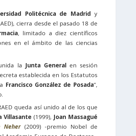
ersidad Politécnica de Madrid
y
AED), cierra desde el pasado 18 de
rmacia
, limitado a diez científicos
ones en el ámbito de las ciencias
eunida la
Junta General
en sesión
secreta establecida en los Estatutos
 a
Francisco González de Posada
”,
o.
AED queda así unido al de los que
 Villasante
(1999),
Joan Massagué
n Neher
(2009) -premio Nobel de