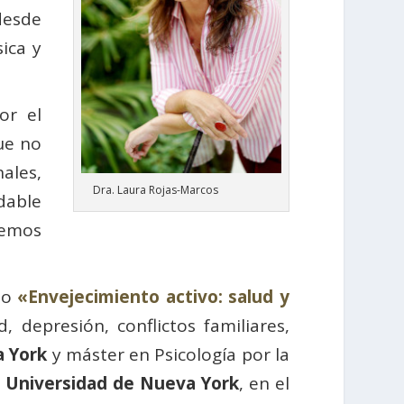
desde
ica y
or el
ue no
ales,
Dra. Laura Rojas-Marcos
dable
 hemos
so
«Envejecimiento activo: salud y
, depresión, conflictos familiares,
a York
y máster en Psicología por la
a
Universidad de Nueva York
, en el