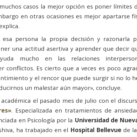
n muchos casos la mejor opción es poner límites 
embargo en otras ocasiones es mejor apartarse fís
xplica.
a esa persona la propia decisión y razonarla p
ener una actitud asertiva y aprender que decir q
yuda mucho en las relaciones interperson
r conflictos. Es cierto que a veces es poco agra
entimiento y el rencor que puede surgir si no lo
ucirnos un malestar aún mayor», concluye.
académica el pasado mes de julio con el discur
res»
. Especializada en tratamientos de ansiedad
enciada en Psicología por la
Universidad de Nuev
hiva, ha trabajado en el
Hospital Bellevue
de l