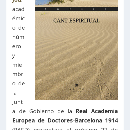
acad
émic
o de
núm
ero
y
mie
mbr
o de
la
Junt
a de Gobierno de la
Real Academia
Europea de Doctores-Barcelona 1914
(RAED) presentará el próximo 27 de