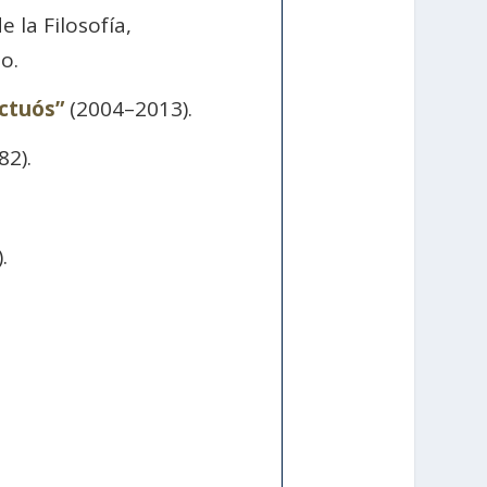
 la Filosofía,
o.
uctuós”
(2004–2013).
82).
.