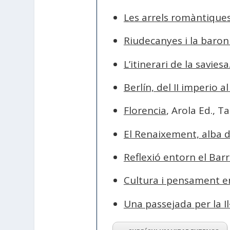
Les arrels romàntiques
Riudecanyes i la baron
L’itinerari de la savies
Berlín, del II imperio a
Florencia
, Arola Ed., T
El Renaixement, alba 
Reflexió entorn el Bar
Cultura i pensament e
Una passejada per la Il