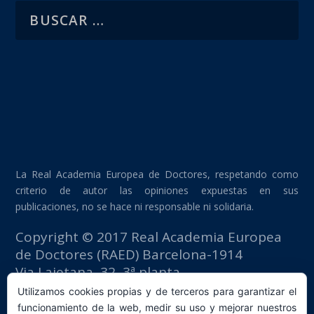
La Real Academia Europea de Doctores, respetando como
criterio de autor las opiniones expuestas en sus
publicaciones, no se hace ni responsable ni solidaria.
Copyright © 2017 Real Academia Europea
de Doctores (RAED) Barcelona-1914
Via Laietana, 32, 3ª planta
Edificio Fomento del Trabajo
Utilizamos cookies propias y de terceros para garantizar el
08003 Barcelona (España)
funcionamiento de la web, medir su uso y mejorar nuestros