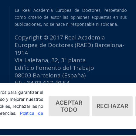
La Real Academia Europea de Doctores, respetando
como criterio de autor las opiniones expuestas en sus
publicaciones, no se hace ni responsable ni solidaria.
Copyright © 2017 Real Academia
Europea de Doctores (RAED) Barcelona-
1914
Via Laietana, 32, 3ª planta
Edificio Fomento del Trabajo
08003 Barcelona (España)
tlf: +34 93 667 40 54
secretaria@raed.academy
ros para garantizar el
Contacto y suscripción Newsletter
so y mejorar nuestros
ACEPTAR
RECHAZAR
Política de privacidad
okies, rechazar las no
TODO
erencias.
Política de