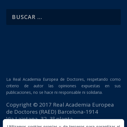
La Real Academia Europea de Doctores, respetando como
criterio de autor las opiniones expuestas en sus
publicaciones, no se hace ni responsable ni solidaria.
Copyright © 2017 Real Academia Europea
de Doctores (RAED) Barcelona-1914
Via Laietana, 32, 3ª planta
Edificio Fomento del Trabajo
Utilizamos cookies propias y de terceros para garantizar el