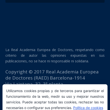
La Real Academia Europea de Doctores, respetando como
criterio de autor las opiniones expuestas en sus
publicaciones, no se hace ni responsable ni solidaria.
Copyright © 2017 Real Academia Europea
de Doctores (RAED) Barcelona-1914
Via Laietana, 32, 3ª planta
Edificio Fomento del Trabajo
Utilizamos cookies propias y de terceros para garantizar el
08003 Barcelona (España)
funcionamiento de la web, medir su uso y mejorar nuestros
tlf: +34 93 667 40 54
servicios. Puede aceptar todas las cookies, rechazar las no
secretaria@raed.academy
necesarias o configurar sus preferencias.
Política de cookies