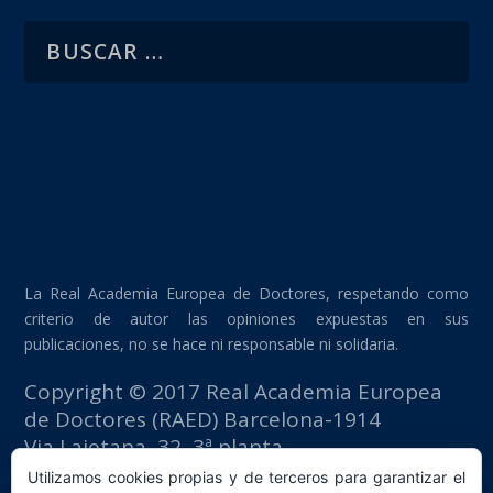
La Real Academia Europea de Doctores, respetando como
criterio de autor las opiniones expuestas en sus
publicaciones, no se hace ni responsable ni solidaria.
Copyright © 2017 Real Academia Europea
de Doctores (RAED) Barcelona-1914
Via Laietana, 32, 3ª planta
Edificio Fomento del Trabajo
Utilizamos cookies propias y de terceros para garantizar el