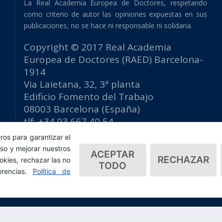
La Real Academia Europea de Doctores, respetando
como criterio de autor las opiniones expuestas en sus
publicaciones, no se hace ni responsable ni solidaria.
Copyright © 2017 Real Academia
Europea de Doctores (RAED) Barcelona-
1914
Via Laietana, 32, 3ª planta
Edificio Fomento del Trabajo
08003 Barcelona (España)
tlf: +34 93 667 40 54
secretaria@raed.academy
ros para garantizar el
Contacto y suscripción Newsletter
so y mejorar nuestros
ACEPTAR
RECHAZAR
Política de privacidad
okies, rechazar las no
TODO
erencias.
Política de