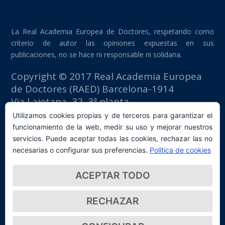
La Real Academia Europea de Doctores, respetando como
criterio de autor las opiniones expuestas en sus
publicaciones, no se hace ni responsable ni solidaria.
Copyright © 2017 Real Academia Europea
de Doctores (RAED) Barcelona-1914
Via Laietana, 32, 3ª planta
Edificio Fomento del Trabajo
Utilizamos cookies propias y de terceros para garantizar el
08003 Barcelona (España)
funcionamiento de la web, medir su uso y mejorar nuestros
tlf: +34 93 667 40 54
servicios. Puede aceptar todas las cookies, rechazar las no
secretaria@raed.academy
necesarias o configurar sus preferencias.
Política de cookies
Contacto y suscripción Newsletter
ACEPTAR TODO
Política de privacidad
RECHAZAR