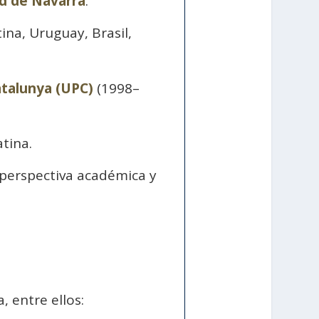
ad de Navarra
.
na, Uruguay, Brasil,
atalunya (UPC)
(1998–
tina.
 perspectiva académica y
, entre ellos: