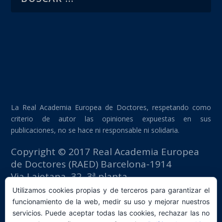
La Real Academia Europea de Doctores, respetando como
criterio de autor las opiniones expuestas en sus
publicaciones, no se hace ni responsable ni solidaria.
Copyright © 2017 Real Academia Europea
de Doctores (RAED) Barcelona-1914
Via Laietana, 32, 3ª planta
Edificio Fomento del Trabajo
Utilizamos cookies propias y de terceros para garantizar el
08003 Barcelona (España)
funcionamiento de la web, medir su uso y mejorar nuestros
tlf: +34 93 667 40 54
servicios. Puede aceptar todas las cookies, rechazar las no