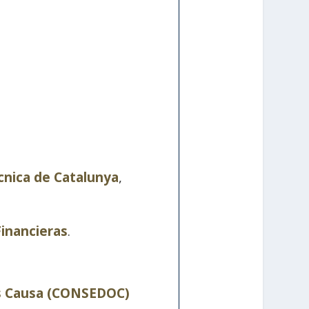
ècnica de Catalunya
,
inancieras
.
is Causa (CONSEDOC)