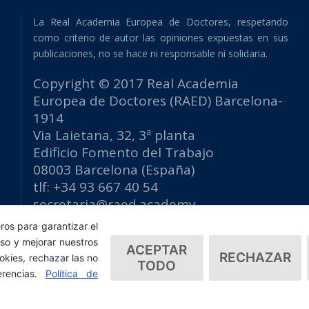
La Real Academia Europea de Doctores, respetando
como criterio de autor las opiniones expuestas en sus
publicaciones, no se hace ni responsable ni solidaria.
Copyright © 2017 Real Academia
Europea de Doctores (RAED) Barcelona-
1914
Via Laietana, 32, 3ª planta
Edificio Fomento del Trabajo
08003 Barcelona (España)
tlf: +34 93 667 40 54
secretaria@raed.academy
Contacto y suscripción Newsletter
ros para garantizar el
Política de privacidad
so y mejorar nuestros
ACEPTAR
RECHAZAR
okies, rechazar las no
TODO
erencias.
Política de