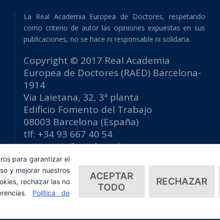
La Real Academia Europea de Doctores, respetando
como criterio de autor las opiniones expuestas en sus
publicaciones, no se hace ni responsable ni solidaria.
Copyright © 2017 Real Academia
Europea de Doctores (RAED) Barcelona-
1914
Via Laietana, 32, 3ª planta
Edificio Fomento del Trabajo
08003 Barcelona (España)
tlf: +34 93 667 40 54
secretaria@raed.academy
Contacto y suscripción Newsletter
ros para garantizar el
so y mejorar nuestros
Política de privacidad
ACEPTAR
RECHAZAR
okies, rechazar las no
TODO
erencias.
Política de