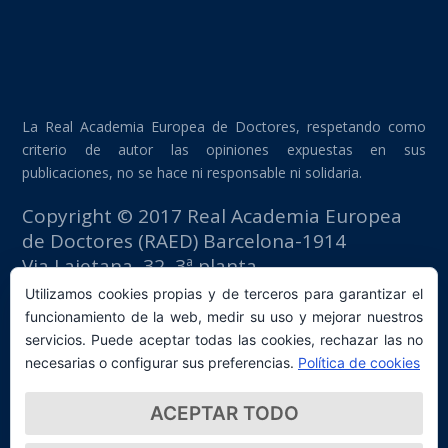
La Real Academia Europea de Doctores, respetando como
criterio de autor las opiniones expuestas en sus
publicaciones, no se hace ni responsable ni solidaria.
Copyright © 2017 Real Academia Europea
de Doctores (RAED) Barcelona-1914
Via Laietana, 32, 3ª planta
Edificio Fomento del Trabajo
Utilizamos cookies propias y de terceros para garantizar el
08003 Barcelona (España)
funcionamiento de la web, medir su uso y mejorar nuestros
tlf: +34 93 667 40 54
servicios. Puede aceptar todas las cookies, rechazar las no
secretaria@raed.academy
necesarias o configurar sus preferencias.
Política de cookies
Contacto y suscripción Newsletter
ACEPTAR TODO
Política de privacidad