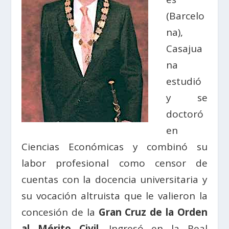
(Barcelo
na),
Casajua
na
estudió
y se
doctoró
en
Ciencias Económicas y combinó su
labor profesional como censor de
cuentas con la docencia universitaria y
su vocación altruista que le valieron la
concesión de la
Gran Cruz de la Orden
al Mérito Civil
. Ingresó en la Real