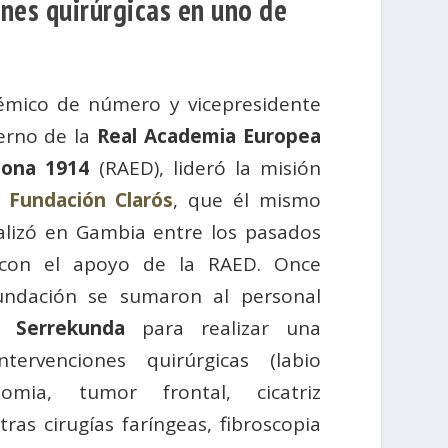
ones quirúrgicas en uno de
émico de número y vicepresidente
erno de la
Real Academia Europea
lona 1914
(RAED), lideró la misión
a
Fundación Clarós
, que él mismo
alizó en Gambia entre los pasados
 con el apoyo de la RAED. Once
ndación se sumaron al personal
l Serrekunda
para realizar una
tervenciones quirúrgicas (labio
ctomia, tumor frontal, cicatriz
tras cirugías faríngeas, fibroscopia