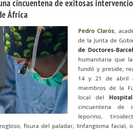
 una cincuentena de exitosas intervenci
de África
Pedro Clarós
, acad
de la Junta de Gobi
de Doctores-Barce
humanitaria que l
fundó y preside, re
14 y 21 de abril
miembros de la Fu
local del
Hospita
cincuentena de in
leporino, tiroide
reogloso, fisura del paladar, linfangioma facial, o