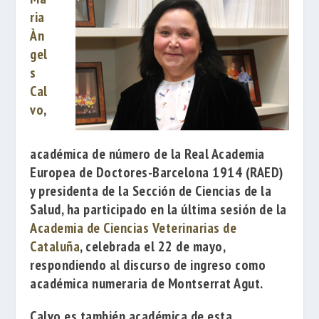
ria
Àn
gel
s
Cal
vo
,
académica de número de la
Real Academia
Europea de Doctores-Barcelona 1914
(RAED)
y presidenta de la Sección de Ciencias de la
Salud, ha participado en la última sesión de la
Academia de Ciencias Veterinarias de
Cataluña
, celebrada el 22 de mayo,
respondiendo al discurso de ingreso como
académica numeraria de
Montserrat Agut
.
Calvo es también académica de esta