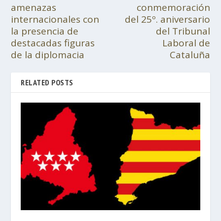
amenazas
conmemoración
internacionales con
del 25º. aniversario
la presencia de
del Tribunal
destacadas figuras
Laboral de
de la diplomacia
Cataluña
RELATED POSTS