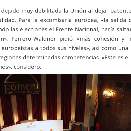
a dejado muy debilitada la Unión al dejar paten
realidad. Para la excomisaria europea, «la sali
do las elecciones el Frente Nacional, haría saltar
mún». Ferrero-Waldner pidió «más cohesión y 
 europeístas a todos sus niveles», así como una 
 regiones determinadas competencias. «Este es el 
os», consideró.