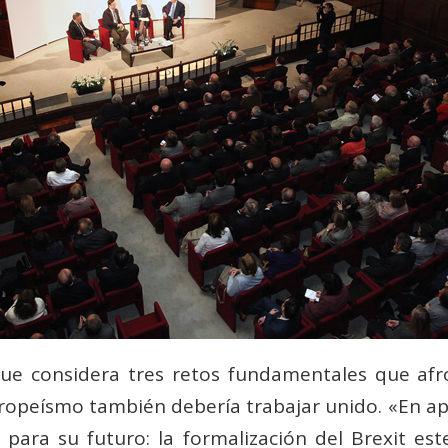
 que considera tres retos fundamentales que afr
 europeísmo también debería trabajar unido. «En 
o para su futuro: la formalización del Brexit es