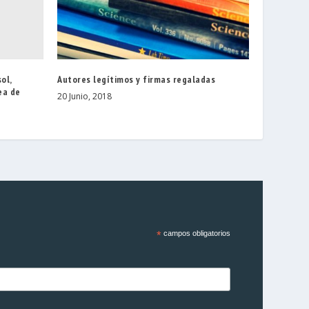
ol,
Autores legítimos y firmas regaladas
ea de
20 Junio, 2018
*
campos obligatorios