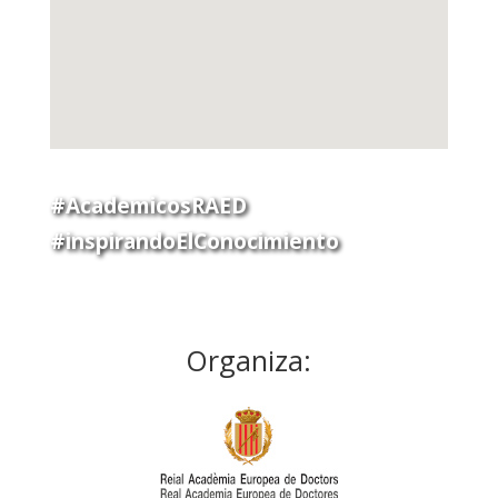
#AcademicosRAED
#inspirandoElConocimiento
Organiza: