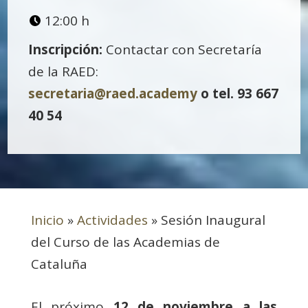
12:00 h
Inscripción:
Contactar con Secretaría
de la RAED:
secretaria@raed.academy
o tel. 93 667
40 54
Inicio
»
Actividades
»
Sesión Inaugural
del Curso de las Academias de
Cataluña
El próximo
12 de noviembre a las