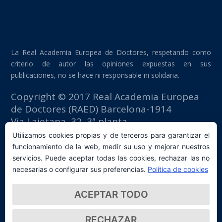
La Real Academia Europea de Doctores, respetando como
criterio de autor las opiniones expuestas en sus
publicaciones, no se hace ni responsable ni solidaria.
Copyright © 2017 Real Academia Europea
de Doctores (RAED) Barcelona-1914
Via Laietana, 32, 3ª planta
Edificio Fomento del Trabajo
Utilizamos cookies propias y de terceros para garantizar el
08003 Barcelona (España)
funcionamiento de la web, medir su uso y mejorar nuestros
tlf: +34 93 667 40 54
servicios. Puede aceptar todas las cookies, rechazar las no
secretaria@raed.academy
necesarias o configurar sus preferencias.
Política de cookies
Contacto y suscripción Newsletter
ACEPTAR TODO
Política de privacidad
RECHAZAR