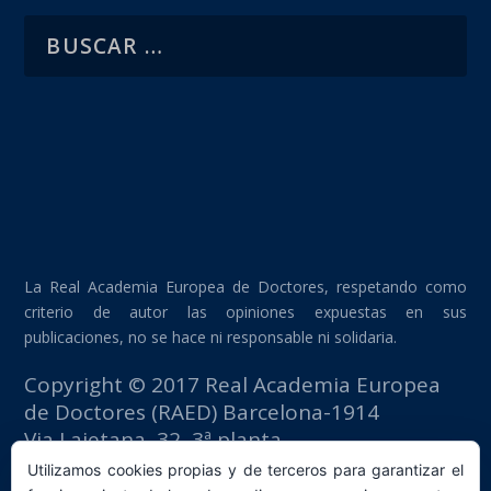
La Real Academia Europea de Doctores, respetando como
criterio de autor las opiniones expuestas en sus
publicaciones, no se hace ni responsable ni solidaria.
Copyright © 2017 Real Academia Europea
de Doctores (RAED) Barcelona-1914
Via Laietana, 32, 3ª planta
Edificio Fomento del Trabajo
Utilizamos cookies propias y de terceros para garantizar el