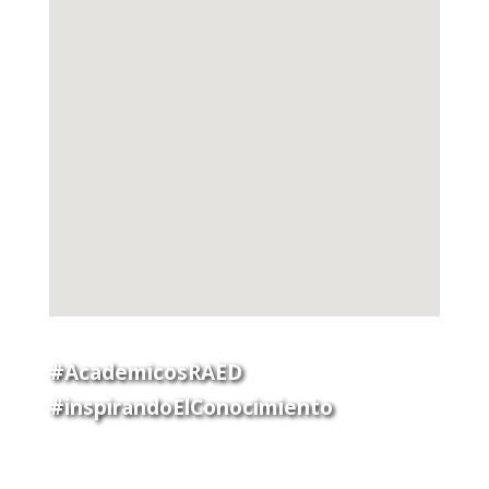
#AcademicosRAED
#inspirandoElConocimiento