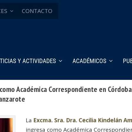
CES
CONTACTO
TICIAS Y ACTIVIDADES
ACADÉMICOS
PU
sa como Académica Correspondiente en Córdoba
Lanzarote
La
Excma. Sra. Dra. Cecilia Kindelán A
ingresa como Académica Correspondie