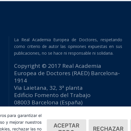
La Real Academia Europea de Doctores, respetando
como criterio de autor las opiniones expuestas en sus
publicaciones, no se hace ni responsable ni solidaria.
Copyright © 2017 Real Academia
Europea de Doctores (RAED) Barcelona-
1914
Via Laietana, 32, 3ª planta
Edificio Fomento del Trabajo
08003 Barcelona (España)
tlf: +34 93 667 40 54
ros para garantizar el
secretaria@raed.academy
so y mejorar nuestros
Contacto y suscripción Newsletter
ACEPTAR
RECHAZAR
okies, rechazar las no