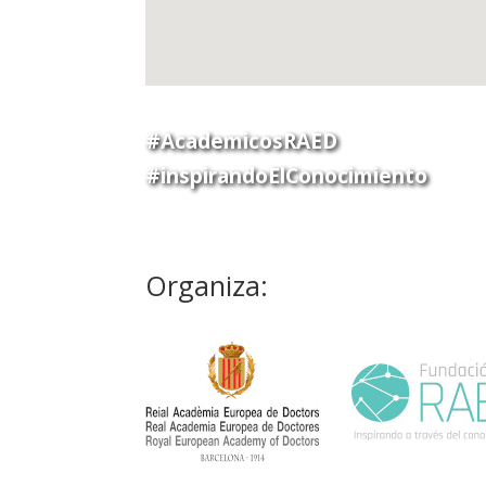
#AcademicosRAED
#inspirandoElConocimiento
Organiza: