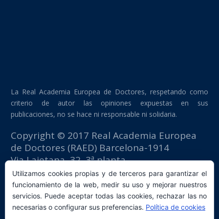
La Real Academia Europea de Doctores, respetando como
criterio de autor las opiniones expuestas en sus
publicaciones, no se hace ni responsable ni solidaria.
Copyright © 2017 Real Academia Europea
de Doctores (RAED) Barcelona-1914
Via Laietana, 32, 3ª planta
Edificio Fomento del Trabajo
Utilizamos cookies propias y de terceros para garantizar el
08003 Barcelona (España)
funcionamiento de la web, medir su uso y mejorar nuestros
tlf: +34 93 667 40 54
servicios. Puede aceptar todas las cookies, rechazar las no
secretaria@raed.academy
necesarias o configurar sus preferencias.
Política de cookies