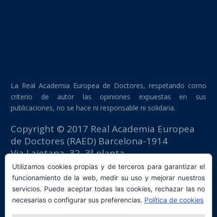
La Real Academia Europea de Doctores, respetando como
criterio de autor las opiniones expuestas en sus
publicaciones, no se hace ni responsable ni solidaria.
Copyright © 2017 Real Academia Europea
de Doctores (RAED) Barcelona-1914
Via Laietana, 32, 3ª planta
Edificio Fomento del Trabajo
Utilizamos cookies propias y de terceros para garantizar el
08003 Barcelona (España)
funcionamiento de la web, medir su uso y mejorar nuestros
tlf: +34 93 667 40 54
servicios. Puede aceptar todas las cookies, rechazar las no
secretaria@raed.academy
necesarias o configurar sus preferencias.
Política de cookies
Contacto y suscripción Newsletter