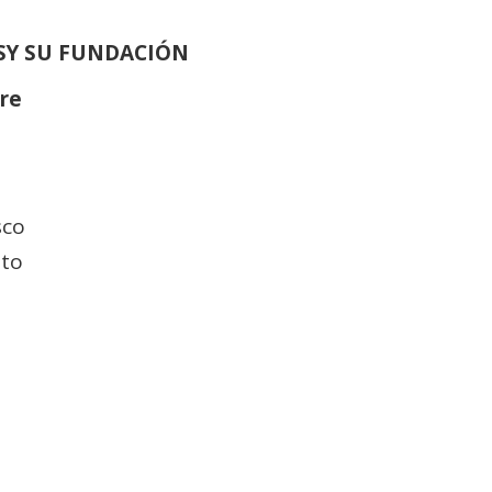
SY SU FUNDACIÓN
tre
sco
ato