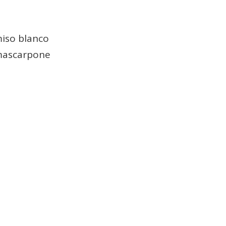
miso blanco
mascarpone