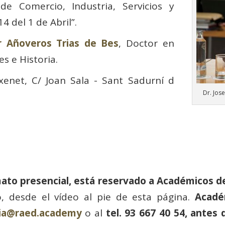
de Comercio, Industria, Servicios y
4 del 1 de Abril”.
er Añoveros Trias de Bes
, Doctor en
 e Historia.
xenet, C/ Joan Sala - Sant Sadurní d
Dr. Jos
rmato presencial, está reservado a Académicos d
o, desde el vídeo al pie de esta página.
Acadé
ria@raed.academy
o al
tel. 93 667 40 54, antes 