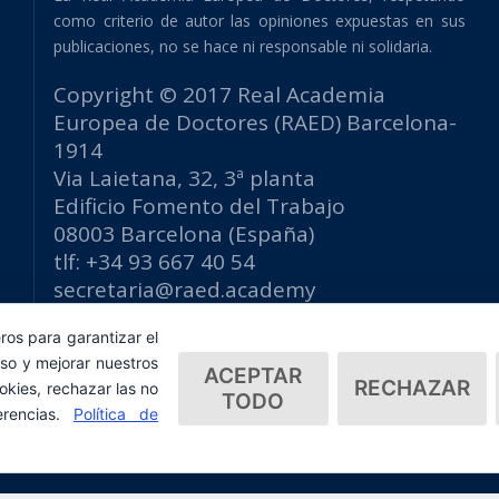
como criterio de autor las opiniones expuestas en sus
publicaciones, no se hace ni responsable ni solidaria.
Copyright © 2017 Real Academia
Europea de Doctores (RAED) Barcelona-
1914
Via Laietana, 32, 3ª planta
Edificio Fomento del Trabajo
08003 Barcelona (España)
tlf: +34 93 667 40 54
secretaria@raed.academy
Contacto y suscripción Newsletter
ros para garantizar el
Política de privacidad
so y mejorar nuestros
ACEPTAR
RECHAZAR
okies, rechazar las no
TODO
erencias.
Política de