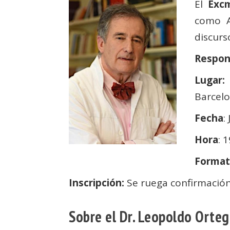
El
Excm
como A
discurs
Respo
Lugar
Barcel
Fecha
:
Hora
: 
Format
Inscripción:
Se ruega confirmación
Sobre el Dr. Leopoldo Orte