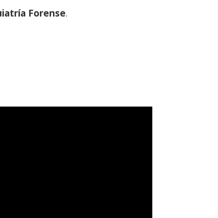
iatría Forense
.