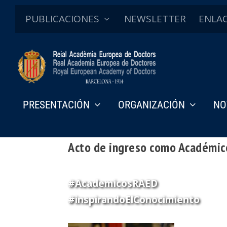
PUBLICACIONES
NEWSLETTER
ENLA
PRESENTACIÓN
ORGANIZACIÓN
NO
Acto de ingreso como Académic
#AcademicosRAED
#inspirandoElConocimiento