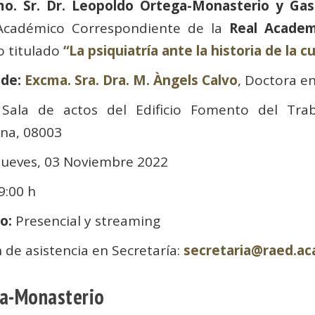
o. Sr. Dr. Leopoldo Ortega-Monasterio y Ga
cadémico Correspondiente de la
Real Academ
o titulado
“La psiquiatría ante la historia de la c
nde:
Excma. Sra. Dra. M. Àngels Calvo
, Doctora e
:
Sala de actos del Edificio Fomento del Traba
ona, 08003
 Jueves, 03 Noviembre 2022
19:00 h
o:
Presencial y streaming
 de asistencia en Secretaría:
secretaria@raed.a
ga-Monasterio